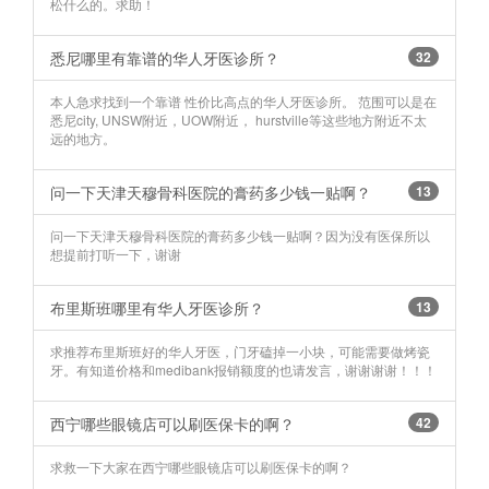
松什么的。求助！
悉尼哪里有靠谱的华人牙医诊所？
32
本人急求找到一个靠谱 性价比高点的华人牙医诊所。 范围可以是在
悉尼city, UNSW附近，UOW附近， hurstville等这些地方附近不太
远的地方。
问一下天津天穆骨科医院的膏药多少钱一贴啊？
13
问一下天津天穆骨科医院的膏药多少钱一贴啊？因为没有医保所以
想提前打听一下，谢谢
布里斯班哪里有华人牙医诊所？
13
求推荐布里斯班好的华人牙医，门牙磕掉一小块，可能需要做烤瓷
牙。有知道价格和medibank报销额度的也请发言，谢谢谢谢！！！
西宁哪些眼镜店可以刷医保卡的啊？
42
求救一下大家在西宁哪些眼镜店可以刷医保卡的啊？