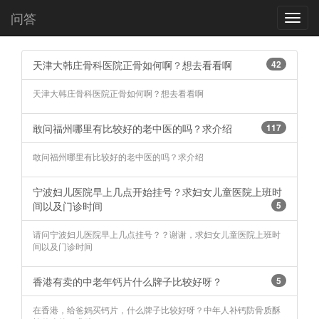
问答
Toggl
navig
天津大韩庄骨科医院正骨如何啊？想去看看啊
42
天津大韩庄骨科医院正骨如何啊？想去看看啊
敢问福州哪里有比较好的老中医的吗？求介绍
117
敢问福州哪里有比较好的老中医的吗？求介绍
宁波妇儿医院早上几点开始挂号？求妇女儿童医院上班时
间以及门诊时间
5
请问宁波妇儿医院早上几点挂号？？谢谢，求妇女儿童医院上班时
间以及门诊时间
香港有卖的中老年钙片什么牌子比较好呀？
5
在香港，给爸妈买钙片，什么牌子比较好呀？中年人补钙防骨质酥