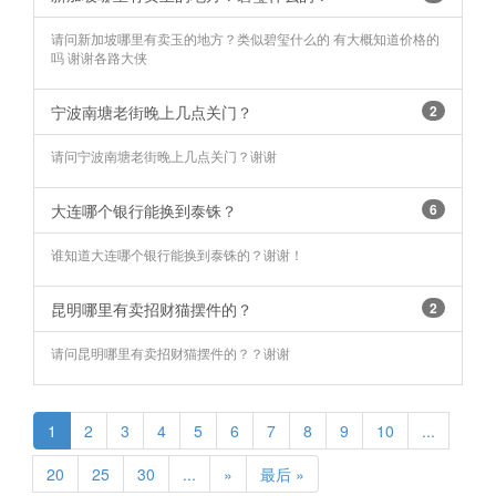
请问新加坡哪里有卖玉的地方？类似碧玺什么的 有大概知道价格的
吗 谢谢各路大侠
宁波南塘老街晚上几点关门？
2
请问宁波南塘老街晚上几点关门？谢谢
大连哪个银行能换到泰铢？
6
谁知道大连哪个银行能换到泰铢的？谢谢！
昆明哪里有卖招财猫摆件的？
2
请问昆明哪里有卖招财猫摆件的？？谢谢
1
2
3
4
5
6
7
8
9
10
...
20
25
30
...
»
最后 »