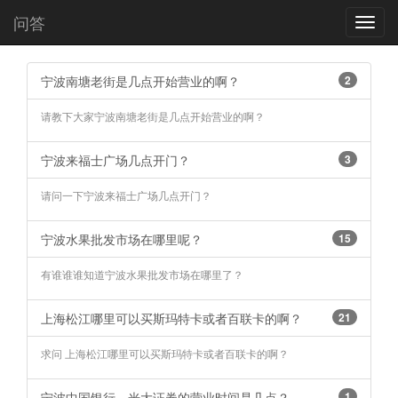
问答
Toggl
navig
宁波南塘老街是几点开始营业的啊？
2
请教下大家宁波南塘老街是几点开始营业的啊？
宁波来福士广场几点开门？
3
请问一下宁波来福士广场几点开门？
宁波水果批发市场在哪里呢？
15
有谁谁谁知道宁波水果批发市场在哪里了？
上海松江哪里可以买斯玛特卡或者百联卡的啊？
21
求问 上海松江哪里可以买斯玛特卡或者百联卡的啊？
宁波中国银行、光大证券的营业时间是几点？
1