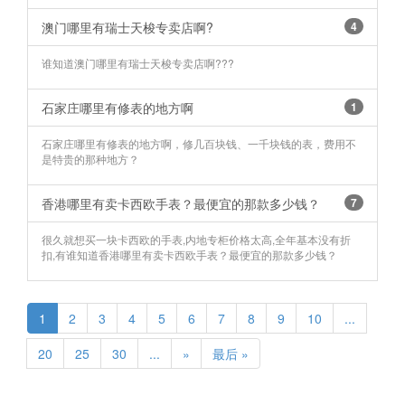
澳门哪里有瑞士天梭专卖店啊?
4
谁知道澳门哪里有瑞士天梭专卖店啊???
石家庄哪里有修表的地方啊
1
石家庄哪里有修表的地方啊，修几百块钱、一千块钱的表，费用不
是特贵的那种地方？
香港哪里有卖卡西欧手表？最便宜的那款多少钱？
7
很久就想买一块卡西欧的手表,内地专柜价格太高,全年基本没有折
扣,有谁知道香港哪里有卖卡西欧手表？最便宜的那款多少钱？
1
2
3
4
5
6
7
8
9
10
...
20
25
30
...
»
最后 »