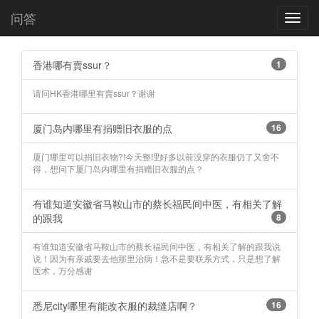
问答
Toggl
navig
香港哪有賣ssur？
1
请问HK香港哪里有賣ssur？谢谢
厦门岛内哪里有捐赠旧衣服的点
16
厦门哪里可以捐旧衣物?!今天整理好多以前没穿的衣服仍了又舍不
得，想问下厦门岛内哪里有捐赠旧衣服的点？
有谁知道安徽省马鞍山市的蔡长福民间中医，有相关了解
的跟我
8
有谁知道安徽省马鞍山市的蔡长福民间中医，有相关了解的跟我说
说！因为有亲戚要去他那里治病！急不是要联系方式，只是想了解
医术，万分感谢 ​​​​
悉尼city哪里有能改衣服的裁缝店啊？
16