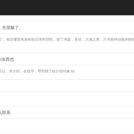
，失望极了。
了。南京哪里有新鲜的日本料理吃，除了鸿霖，多佐，大渔之类，只寻那种别致的静
的东西也
可以，求介绍，在线等，帮到我了给介绍对象 by
​​​​