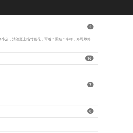
2
静小店，清酒瓶上描竹画花，写着＂黑姬＂字样，寿司师傅
16
7
0