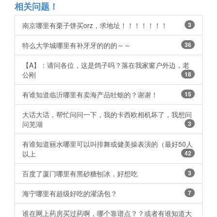
相关问题！
南京哪里有栗子饼买orz，求地址！！！！！！！
3
特么大学城哪里有补牙牙的的的～～ ​​​​
36
【A】：请问各位，这是鸽子吗？落在我家窗户外边，老
公刚
18
有谁知道临沂哪里有卖海产品牡蛎的？谢谢！ ​​​​
15
大话大话，帮忙问问一下，我的卡西欧相机坏了，我想问
问芜湖
3
有谁知道丽水哪里可以叫排舞或健美操表演的（最好50人
以上
42
百度了厦门哪里有黑砂糖刨冰，好想吃
3
海宁哪里有超级好吃的灌汤包？
7
谁在网上药房买过药啊，哪个靠谱点？？或者有谁知道大