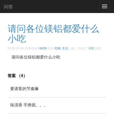
问答
Toggl
navig
请问各位镁铝都爱什么
小吃 ​​​​
2018-02-06
此条目由
14029
发在
吃喝
,
生活
上的，并贴了
小吃
标签。
请问各位镁铝都爱什么小吃 ​​​​
答案 （4）
要请客的节奏嘛
味清香 手擀面。。。