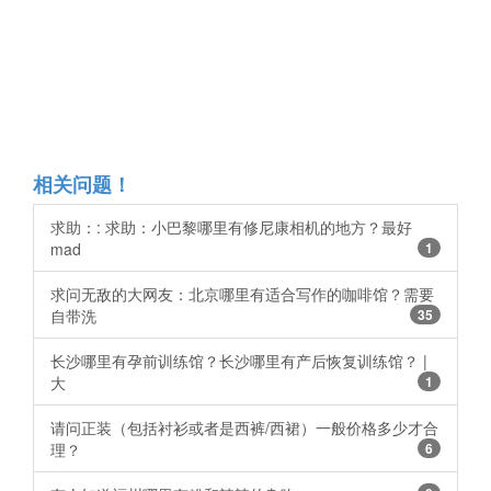
相关问题！
求助：: 求助：小巴黎哪里有修尼康相机的地方？最好
mad
1
求问无敌的大网友：北京哪里有适合写作的咖啡馆？需要
自带洗
35
长沙哪里有孕前训练馆？长沙哪里有产后恢复训练馆？ |
大
1
请问正装（包括衬衫或者是西裤/西裙）一般价格多少才合
理？
6