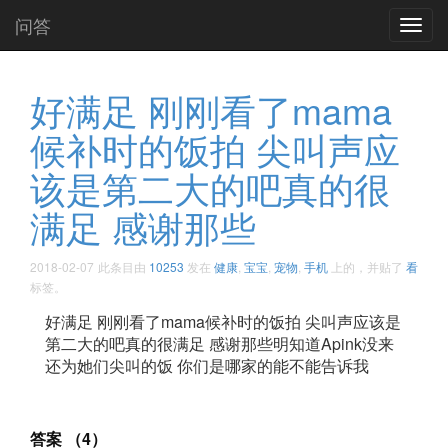
问答
Toggl
navig
好满足 刚刚看了mama
候补时的饭拍 尖叫声应
该是第二大的吧真的很
满足 感谢那些
2018-02-07
此条目由
10253
发在
健康
,
宝宝
,
宠物
,
手机
上的，并贴了
看
标签。
好满足 刚刚看了mama候补时的饭拍 尖叫声应该是
第二大的吧真的很满足 感谢那些明知道Apink没来
还为她们尖叫的饭 你们是哪家的能不能告诉我 ​​​​
答案 （4）