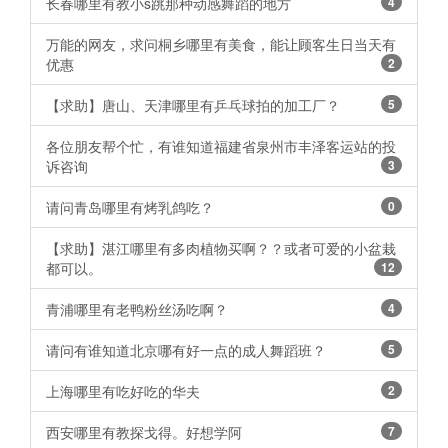
长春哪里有教小s跳那种动感舞蹈的地方
4
万能的网友，求问桐乡哪里有美食，能让顾客生日当天有
优惠
2
【求助】唐山、天津哪里有乒乓球拍的加工厂？
5
各位朋友帮个忙，有谁知道福建省泉州市丰泽客运站的投
诉咨询
3
请问青岛哪里有烤乳鸽吃？
0
【求助】湛江哪里有多肉植物买啊？？或者可爱的小盆栽
都可以。
12
青浦哪里有老鸭粉丝汤吃啊？ ​​​​
4
请问有谁知道北京哪有好一点的成人舞蹈班？
5
上海哪里有吃好吃的华夫
2
西安哪里有教探戈得。好想学阿
7