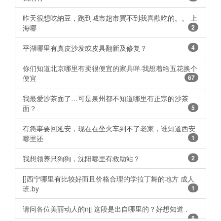
昨天很想吃納豆，跑到城市超市買不到我喜歡吃的。。 上
海哪
2
平湖哪里有真皮沙发或皮具翻新及修复？
4
你们知道北京哪里有卖很便宜的家具咩·我想着给五花换个
便宜
67
我最爱沙茶面了…可是泉州都不知道哪里有正宗的沙茶
面？
5
有急事要回延安，现在在坐火车到不了老家，谁知道西安
哪里还
1
我想领养只狗狗，沈阳哪里有救助站？
2
[]西宁哪里有比较好而且价格合理的学拉丁舞的地方 成人
班.by
1
请问各位美丽动人的njj 这段是出自哪里的？好想知道 . ​​​​
8