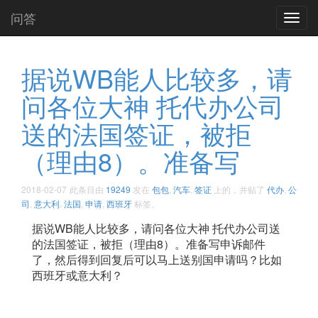
问答
Toggl
navig
据说WB能人比较多，请
问各位大神 托代办公司
送的法国签证，被拒
（理由8）。准备写
2018-02-07
此条目由
19249
发在
包包
,
汽车
,
签证
上的，并贴了
代办
,
公
司
,
意大利
,
法国
,
申请
,
西班牙
标签。
据说WB能人比较多，请问各位大神 托代办公司送
的法国签证，被拒（理由8）。准备写申诉邮件
了，然后得到回复后可以马上送别国申请吗？比如
西班牙或意大利？ ​​​​