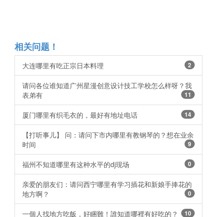
相关问题！
大连哪里有吃正宗日本料理
2
请问各位谁知道广州星漫创意设计技工学校怎么样呀？我
表弟有
11
厦门哪里有织毛衣的，最好有地址电话
14
【打听事儿】 问：请问下市内哪里有教钢琴的？想在业余
时间
9
福州不知道哪里有这种水平的dj现场
0
亲爱的朋友们：请问西宁哪里有学习插花和新娘手捧花的
地方啊？
0
一個人找地方吃飯，好睏難！誰知道哪裡有好吃的？ ​​​​
10