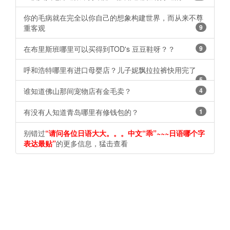
你的毛病就在完全以你自己的想象构建世界，而从来不尊
重客观
9
在布里斯班哪里可以买得到TOD's 豆豆鞋呀？？
9
呼和浩特哪里有进口母婴店？儿子妮飘拉拉裤快用完了
5
谁知道佛山那间宠物店有金毛卖？ ​​​​
4
有没有人知道青岛哪里有修钱包的？
1
别错过
“请问各位日语大大。。。中文“乖”~~~日语哪个字
表达最贴”
的更多信息，猛击查看