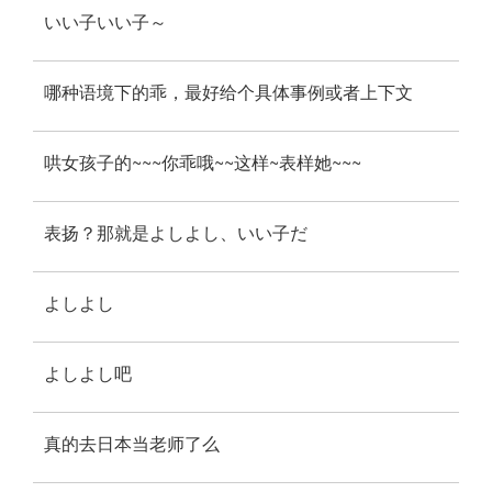
いい子いい子～
哪种语境下的乖，最好给个具体事例或者上下文
哄女孩子的~~~你乖哦~~这样~表样她~~~
表扬？那就是よしよし、いい子だ
よしよし
よしよし吧
真的去日本当老师了么