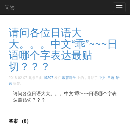
问答
Toggl
navig
请问各位日语大
大。。。中文“乖”~~~日
语哪个字表达最贴
切？？？ ​​​​
2018-02-07
此条目由
19207
发在
教育科学
上的，并贴了
中文
,
日语
,
语
言
标签。
请问各位日语大大。。。中文“乖”~~~日语哪个字表
达最贴切？？？ ​​​​
答案 （8）