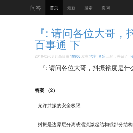
问答
首页
最新
搜索
提问
『: 请问各位大哥，
百事通 下
2018-02-08
此条目由
19906
发在
汽车
,
音乐
上的，并贴了
下
『: 请问各位大哥，抖振裕度是什么意
答案 （2）
允许共振的安全极限
抖振是边界层分离或湍流激起结构或部分结构