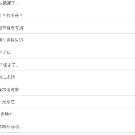
快饿死了~
址？牌子是？
城事有没有房
阿？麻烦告诉
​​​​
？谢谢了。
姐…求助
跪求谢过啦
，无奈庄
很多地方
血粉丝汤哦…