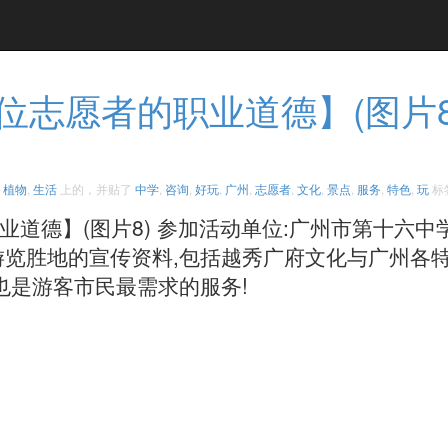
志愿者的职业道德】(图片8
,
植物
,
生活
上的，并贴了
中学
,
咨询
,
好玩
,
广州
,
志愿者
,
文化
,
景点
,
服务
,
特色
,
玩
标
道德】(图片8) 参加活动单位:广州市第十六中
游览胜地的宣传资料,包括越秀广府文化与广州各
游客市民最需求的服务! ​​​​