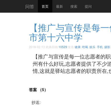
问答
首页
最新
搜索
提问
【推广与宣传是每一位
市第十六中学
2018-02-13
此条目由
10529
发在
健康
,
吃喝
,
娱乐
,
手机
,
摄影
【推广与宣传是每一位志愿者的职业
州有什么好玩,志愿者提供了不少
情,这就是驿站志愿者的职责所在,也是
答案 （5）
抄送: