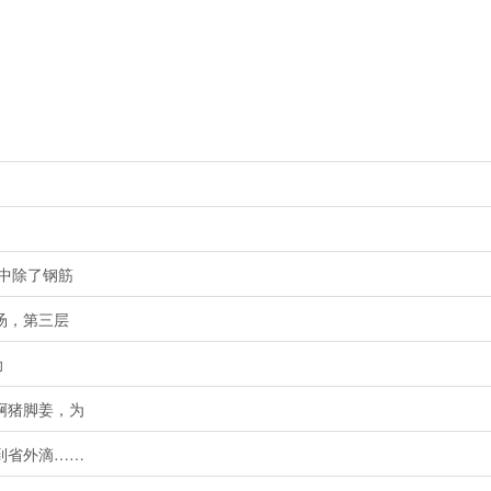
中除了钢筋
汤，第三层
助
啊猪脚姜，为
到省外滴……