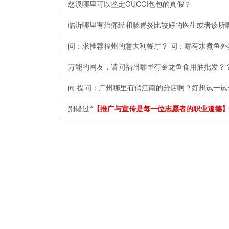
慈溪哪里可以鉴定GUCCI包包的真假？
临沂哪里有治痛经和肠胃炎比较好的医生或者诊所
问：求推荐福州的意大利餐厅？ 问：哪有水煮鱼外
万能的网友，请问福州哪里有金龙鱼食用油批发？
向 提问：广州哪里有俏江南的分店啊？好想试一试~~[呵呵]
别错过
“【推广与宣传是每一位志愿者的职业道德】(图