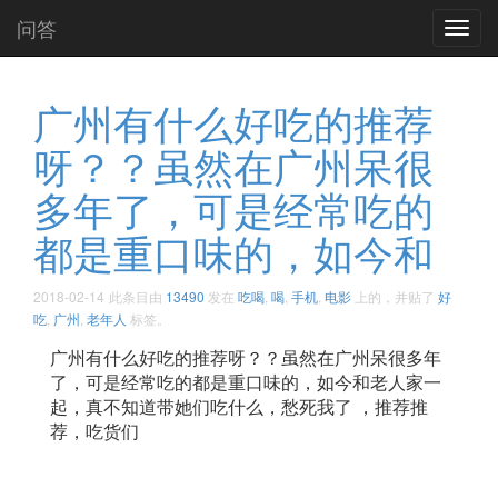
问答
Toggl
navig
广州有什么好吃的推荐
呀？？虽然在广州呆很
多年了，可是经常吃的
都是重口味的，如今和
2018-02-14
此条目由
13490
发在
吃喝
,
喝
,
手机
,
电影
上的，并贴了
好
吃
,
广州
,
老年人
标签。
广州有什么好吃的推荐呀？？虽然在广州呆很多年
了，可是经常吃的都是重口味的，如今和老人家一
起，真不知道带她们吃什么，愁死我了 ，推荐推
荐，吃货们 ​​​​