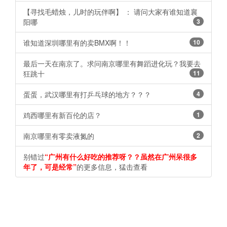
【寻找毛蜡烛，儿时的玩伴啊】 ： 请问大家有谁知道襄
阳哪
3
谁知道深圳哪里有的卖BMX啊！！
10
最后一天在南京了。求问南京哪里有舞蹈进化玩？我要去
狂跳十
11
蛋蛋，武汉哪里有打乒乓球的地方？？？
4
鸡西哪里有新百伦的店？
1
南京哪里有零卖液氮的
2
别错过
“广州有什么好吃的推荐呀？？虽然在广州呆很多
年了，可是经常”
的更多信息，猛击查看