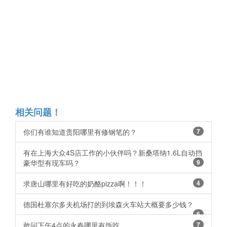
相关问题！
你们有谁知道贵阳哪里有修钢笔的？ ​​​​
7
有在上海大众4S店工作的小伙伴吗？新桑塔纳1.6L自动挡
豪华型有现车吗？
9
求唐山哪里有好吃的奶酪pizza啊！！！
4
德国杜塞尔多夫机场打的到埃森火车站大概要多少钱？
6
敢问下午4点的永春哪里有饭吃。。
7