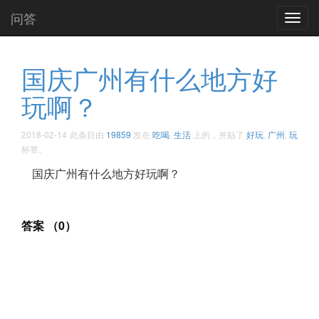
问答
Toggl
navig
国庆广州有什么地方好
玩啊？ ​​​​
2018-02-14
此条目由
19859
发在
吃喝
,
生活
上的，并贴了
好玩
,
广州
,
玩
标签。
国庆广州有什么地方好玩啊？ ​​​​
答案 （0）