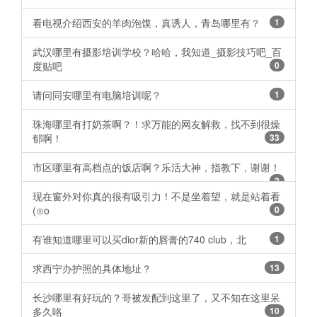
看电视介绍西安的羊肉泡馍，真诱人，青岛哪里有？
1
武汉哪里有摄影培训学校？哈哈，我知道_摄影技巧吧_百
度贴吧
0
请问同安哪里有电脑培训呢？
1
珠海哪里有打奶茶啊？！求万能的网友解救，找不到很燥
郁啊！
33
市区哪里有高档点的饭店啊？乐活大神，指教下，谢谢！ ​​​​
2
现在窗外对你真的很有吸引力！不是坐着望，就是站着看
(⊙o
0
有谁知道哪里可以买dior新的唇膏的740 club，北
1
求西宁办护照的具体地址？
13
长沙哪里有好玩的？哥被发配到这里了，又不知在这里呆
多久咯
10