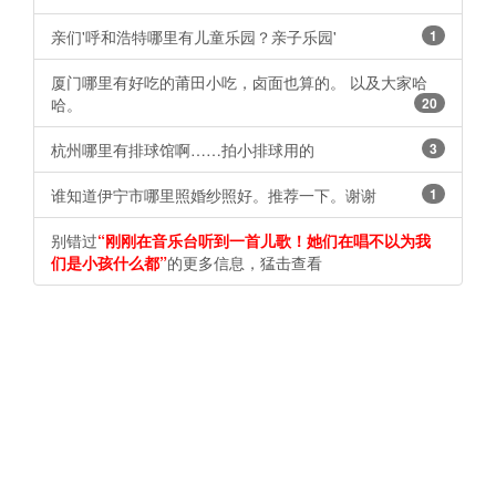
亲们'呼和浩特哪里有儿童乐园？亲子乐园'
1
厦门哪里有好吃的莆田小吃，卤面也算的。 以及大家哈
哈。
20
杭州哪里有排球馆啊……拍小排球用的
3
谁知道伊宁市哪里照婚纱照好。推荐一下。谢谢 ​​​​
1
别错过
“刚刚在音乐台听到一首儿歌！她们在唱不以为我
们是小孩什么都”
的更多信息，猛击查看