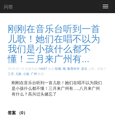
问答
Toggl
navig
刚刚在音乐台听到一首
儿歌！她们在唱不以为
我们是小孩什么都不
懂！三月来广州有...
2018-02-15
此条目由
14457
发在
吃喝
,
喝
,
教育科学
,
音乐
上的，并贴了
三月
,
儿歌
,
小孩
,
广州
标签。
刚刚在音乐台听到一首儿歌！她们在唱不以为我们
是小孩什么都不懂！三月来广州有…..八月来广州
有什么？高兴过头健忘了 ​​​​
答案 （0）