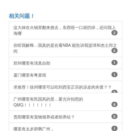
相关问题！
这大婶在火锅里翻来挑去，东西咬一口就扔掉，还问我上
海哪
2
你听我解释…我真的是在看NBA 能告诉我篮球和杰士邦之
间
0
郑州哪里有清真自助
1
厦门哪里有粤菜馆
1
求推荐！徐州哪里可以吃到西安正宗的凉皮肉夹馍？？
3
广州哪里有民国风的景…要允许拍照的
QMQ！！！！！！！
6
贵阳哪里有宠物领养或者助养站？
0
哪里有太岁府啊广州，
1