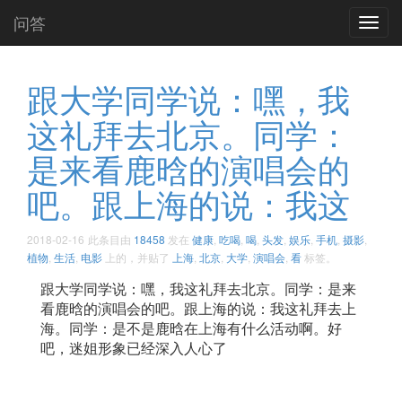
问答
Toggl
navig
跟大学同学说：嘿，我
这礼拜去北京。同学：
是来看鹿晗的演唱会的
吧。跟上海的说：我这
2018-02-16
此条目由
18458
发在
健康
,
吃喝
,
喝
,
头发
,
娱乐
,
手机
,
摄影
,
植物
,
生活
,
电影
上的，并贴了
上海
,
北京
,
大学
,
演唱会
,
看
标签。
跟大学同学说：嘿，我这礼拜去北京。同学：是来
看鹿晗的演唱会的吧。跟上海的说：我这礼拜去上
海。同学：是不是鹿晗在上海有什么活动啊。好
吧，迷姐形象已经深入人心了 ​​​​