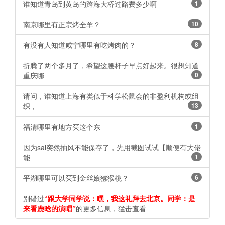
谁知道青岛到黄岛的跨海大桥过路费多少啊
1
南京哪里有正宗烤全羊？
10
有没有人知道咸宁哪里有吃烤肉的？
8
折腾了两个多月了，希望这腰杆子早点好起来。很想知道
重庆哪
0
请问，谁知道上海有类似于科学松鼠会的非盈利机构或组
织，
13
福清哪里有地方买这个东
1
因为sai突然抽风不能保存了，先用截图试试【顺便有大佬
能
1
平湖哪里可以买到金丝娘猕猴桃？ ​​​​
6
别错过
“跟大学同学说：嘿，我这礼拜去北京。同学：是
来看鹿晗的演唱”
的更多信息，猛击查看