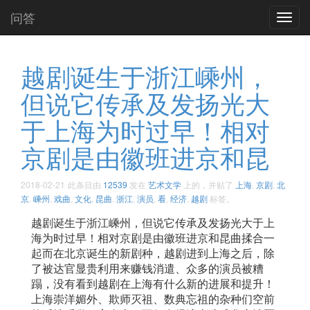
问答
Toggl
navig
越剧诞生于浙江嵊州，
但说它传承及发扬光大
于上海为时过早！相对
京剧是由徽班进京和昆
2018-02-21
此条目由
12539
发在
艺术文学
上的，并贴了
上海
,
京剧
,
北
京
,
嵊州
,
戏曲
,
文化
,
昆曲
,
浙江
,
演员
,
看
,
经济
,
越剧
标签。
越剧诞生于浙江嵊州，但说它传承及发扬光大于上
海为时过早！相对京剧是由徽班进京和昆曲揉合一
起而在北京诞生的新剧种，越剧进到上海之后，除
了被达官显贵利用来赚钱消遣、众多的演员被糟
蹋，没有看到越剧在上海有什么新的进展和提升！
上海崇洋媚外、欺师灭祖、数典忘祖的杂种们空前