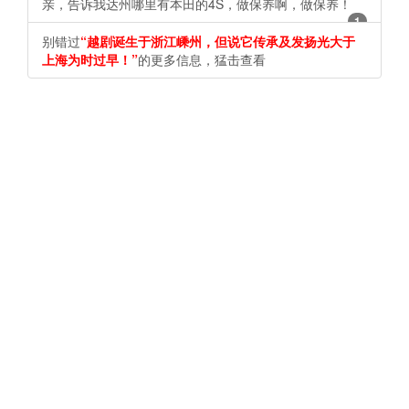
亲，告诉我达州哪里有本田的4S，做保养啊，做保养！
1
别错过
“越剧诞生于浙江嵊州，但说它传承及发扬光大于
上海为时过早！”
的更多信息，猛击查看